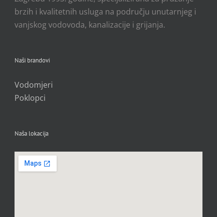
brzih i kvalitetnih usluga na području unutarnjeg i
vanjskog vodovoda, kanalizacije i grijanja.
Naši brandovi
Vodomjeri
Poklopci
Naša lokacija