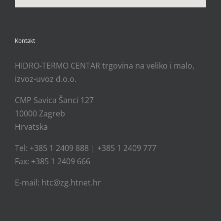
Kontakt
HIDRO-TERMO CENTAR trgovina na veliko i malo,
izvoz-uvoz d.o.o.
CMP Savica Šanci 127
10000 Zagreb
Hrvatska
Tel: +385 1 2409 888 | +385 1 2409 777
Fax: +385 1 2409 666
E-mail: htc@zg.htnet.hr