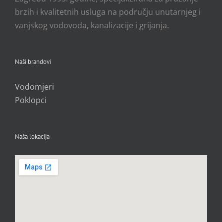
brzih i kvalitetnih usluga na području unutarnjeg i
vanjskog vodovoda, kanalizacije i grijanja.
Naši brandovi
Vodomjeri
Poklopci
Naša lokacija