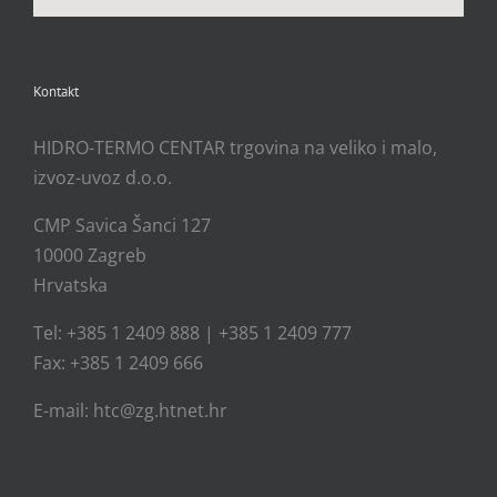
Kontakt
HIDRO-TERMO CENTAR trgovina na veliko i malo,
izvoz-uvoz d.o.o.
CMP Savica Šanci 127
10000 Zagreb
Hrvatska
Tel: +385 1 2409 888 | +385 1 2409 777
Fax: +385 1 2409 666
E-mail: htc@zg.htnet.hr